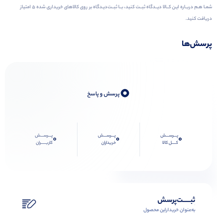
شمـا هـم دربـاره ایـن کــالا دیــدگاه ثبــت کنید، بــا ثبــت‌دیـدگاه بر روی کالاهای خریداری شده ۵ امتیاز
دریافت کنید.
پرسش‌ها
0
پرسش و پاسخ
پـــرســـش
پـــرســـش
پـــرســـش
0
0
0
کــــل کالا
خریداران
کاربـــــران
ثبـــــت‌پرسش
به‌عنوان ‌خریدار‌این‌ محصول