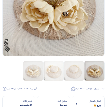
کیف عروس
کفش عروس
کفش مجلسی
قیمت بهتری سراغ دارید ، اعلام کنید
گزارش مشخصات کالا یا موارد قانونی
سایز کلاه
قطر کلاه
امتیاز 0 خریدار
0.0
متوسط
19 سانتی متر