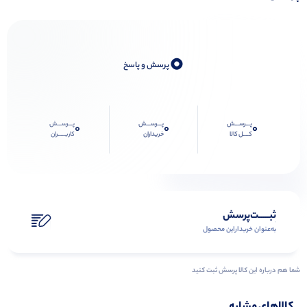
0
پرسش و پاسخ
پـــرســـش
پـــرســـش
پـــرســـش
0
0
0
کــــل کالا
خریداران
کاربـــــران
ثبـــــت‌پرسش
به‌عنوان ‌خریدار‌این‌ محصول
شما هم درباره این کالا پرسش ثبت کنید