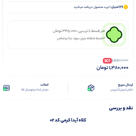
69
امتیاز
با خرید محصول دریافت میکنید
هر قسط با ترب‌پی:
345,000
تومان
۴ قسط ماهانه. بدون سود، چک و ضامن.
11
1,550,000
1,380,000
تومان
ارسال سریع
اصالت
امکان تحویل اکسپرس
نمایش اصالت و اورجینال کالا
نقد و بررسی
کلاه آیدا کرمی کد 02