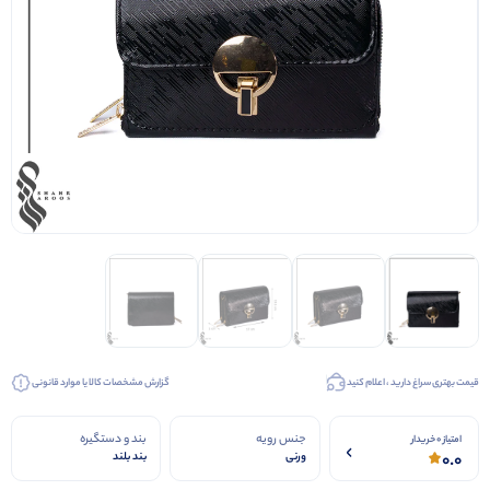
کیف عروس
کفش عروس
کفش مجلسی
قیمت بهتری سراغ دارید ، اعلام کنید
گزارش مشخصات کالا یا موارد قانونی
جنس رویه
بند و دستگیره
امتیاز 0 خریدار
0.0
ورنی
بند بلند