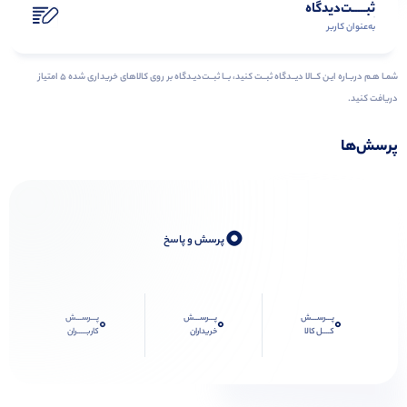
ثبـــــت‌دیدگاه
به‌عنوان کاربر
شمـا هـم دربـاره ایـن کــالا دیــدگاه ثبــت کنید، بــا ثبــت‌دیـدگاه بر روی کالاهای خریداری شده ۵ امتیاز
دریافت کنید.
پرسش‌ها
0
پرسش و پاسخ
پـــرســـش
پـــرســـش
پـــرســـش
0
0
0
کــــل کالا
خریداران
کاربـــــران