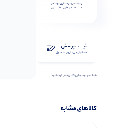
پـــرســـش
پـــرســـش
پـــرســـش
کــــل کالا
خریداران
کاربـــــران
ثبـــــت‌پرسش
به‌عنوان ‌خریدار‌این‌ محصول
شما هم درباره این کالا پرسش ثبت کنید
کالاهای مشابه