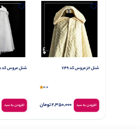
شنل خز عروس کد 749
شنل عروس کد 785
0.0
0.0
2,380,0
تومان
2,350,000
تومان
افزودن به سبد
افزودن به سبد