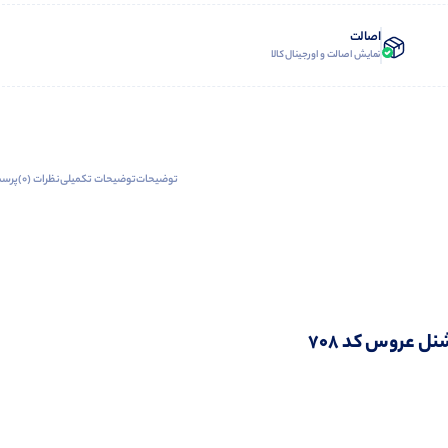
اصالت
نمایش اصالت و اورجینال کالا
توضیحات
توضیحات تکمیلی
نظرات (0)
پرسش
نل عروس کد 708