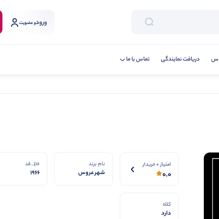
ورود
و عضویت
وس
دریافت نمایندگی
تماس با ما
نام برند
pa_قد
امتیاز 0 خریدار
شهر عروس
1966
0.0
کلاه
دارد