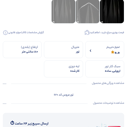
قیمت بهتری سراغ دارید ، اعلام کنید
گزارش مشخصات کالا یا موارد قانونی
متریال
ارتفاع (بلندی)
امتیاز 0 خریدار
0.0
تور
180 سانتی متر
سبک کار تور
لبه دوزی
اروپایی, ساده
کار شده
مشاهده ویژگی‌های محصول
تور عروس کد 620
مشاهده توضیحات محصول
ارسال سریع زیر ۲۴ ساعت ⏱️