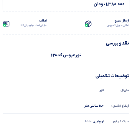
1,380,000
تومان
ارسال سریع
اصالت
امکان تحویل اکسپرس
نمایش اصالت و اورجینال کالا
نقد و بررسی
تور عروس کد 620
توضیحات تکمیلی
تور
متریال
180 سانتی متر
ارتفاع (بلندی)
اروپایی, ساده
سبک کار تور