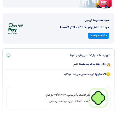
خرید قسطی با ترپ پی
خرید اقساطی این کالا تا حداکثر 4 قسط
مشاهده راهنما
3 روز ضمانت بازگشت بی قید و شرط
1510+ بازدید در یک هفته اخیر
69
امتیاز
با خرید محصول دریافت میکنید
هر قسط با ترب‌پی:
345,000
تومان
۴ قسط ماهانه. بدون سود، چک و ضامن.