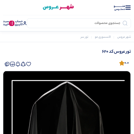
منــــــــــــو
دستــرسی
حساب
سبـد
(:
کاربری
خرید
شهر عروس
اکسسوری مو
تور سر عروس
تور عروس کد 620
تور عروس کد 620
0.0