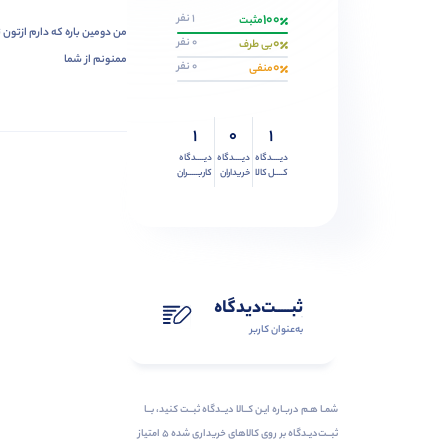
100
1 نفر
مثبت
من دومین باره که دارم ازتون 
0
0 نفر
بی طرف
ممنونم از شما
0
0 نفر
منفی
1
0
1
دیــــدگاه
دیــــدگاه
دیــــدگاه
کــــل کالا
خریداران
کاربـــــران
ثبـــــت‌دیدگاه
به‌عنوان کاربر
شمـا هـم دربـاره ایـن کــالا دیــدگاه ثبــت کنید، بــا
ثبــت‌دیـدگاه بر روی کالاهای خریداری شده ۵ امتیاز