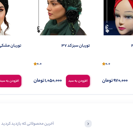
توربان سبز کد 37
توربان مشکی ک
0.0
0.0
970,000
تومان
1,050,000
تومان
افزودن به سبد
افزودن به سبد
آخرین محصولاتی که بازدید کردید