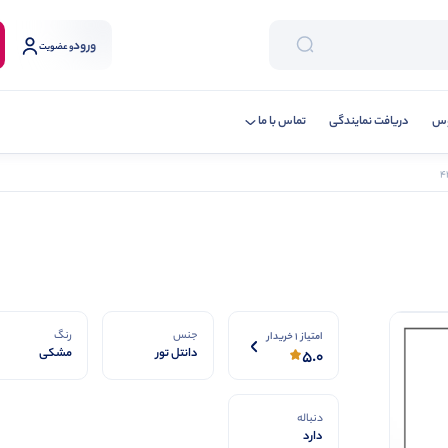
ورود
و عضویت
وس
دریافت نمایندگی
تماس با ما
جنس
رنگ
امتیاز 1 خریدار
دانتل تور
مشکی
5.0
دنباله
دارد