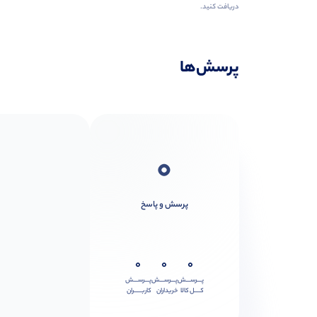
دریافت کنید.
پرسش‌ها
0
پرسش و پاسخ
0
0
0
پـــرســـش
پـــرســـش
پـــرســـش
کــــل کالا
خریداران
کاربـــــران