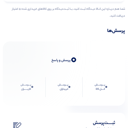
شمـا هـم دربـاره ایـن کــالا دیــدگاه ثبــت کنید، بــا ثبــت‌دیـدگاه بر روی کالاهای خریداری شده ۵ امتیاز
دریافت کنید.
پرسش‌ها
0
پرسش و پاسخ
پـــرســـش
پـــرســـش
پـــرســـش
0
0
0
کــــل کالا
خریداران
کاربـــــران
ثبـــــت‌پرسش