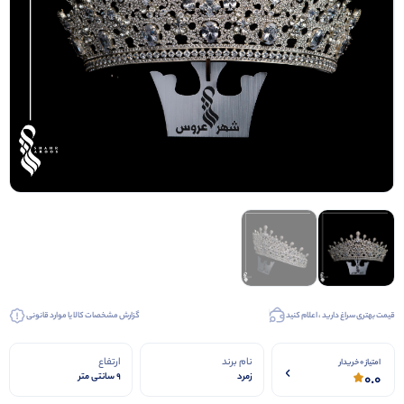
کیف عروس
کفش عروس
کفش مجلسی
قیمت بهتری سراغ دارید ، اعلام کنید
گزارش مشخصات کالا یا موارد قانونی
نام برند
ارتفاع
امتیاز 0 خریدار
0.0
زمرد
9 سانتی متر