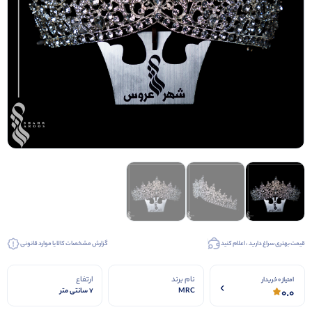
کیف عروس
کفش عروس
کفش مجلسی
قیمت بهتری سراغ دارید ، اعلام کنید
گزارش مشخصات کالا یا موارد قانونی
نام برند
ارتفاع
امتیاز 0 خریدار
0.0
MRC
7 سانتی متر