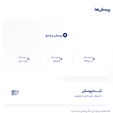
پرسش‌ها
0
پرسش و پاسخ
پـــرســـش
پـــرســـش
پـــرســـش
0
0
0
کــــل کالا
خریداران
کاربـــــران
ثبـــــت‌پرسش
به‌عنوان ‌خریدار‌این‌ محصول
شما هم درباره این کالا پرسش ثبت کنید