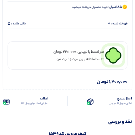
85
امتیاز
با خرید محصول دریافت میکنید
5
0
فروخته شده :
باقی مانده :
هر قسط با ترب‌پی:
425,000
تومان
۴ قسط ماهانه. بدون سود، چک و ضامن.
1,700,000
تومان
ارسال سریع
اصالت
امکان تحویل اکسپرس
نمایش اصالت و اورجینال کالا
نقد و بررسی
کیف عروس کد 1539