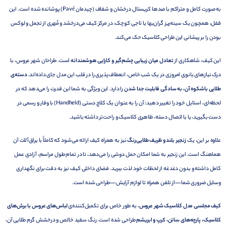
به صورت کامل و متراکم با صدها کریستال درخشان و شفاف (چیدمان Pavé) پوشانده شده است. این
قفل، همچون یک سینه‌ریز گران‌بها یا تاجی کوچک، در مرکز کیف می‌درخشد و مُهری از تجمل و لوکس
بودن را بر پیشانی این طراحی کلاسیک حک می‌کند.
این کیف، شاهکاری از
تعادل میان زیبایی چشم‌گیر و کارایی هوشمندانه
است. طراحان شهر عروس، با
درک نیازهای بانوی امروزی در یک شب خاص، انعطاف‌پذیری را در قلب این مدل جای داده‌اند.
دسته‌ی
طلایی باشکوه آن، به سادگی قابلیت جدا شدن
را دارد. این ویژگی به شما این قدرت را می‌دهد که در
لحظه‌ای، استایل خود را تغییر دهید: آن را به عنوان یک کلاچ دستی (Handheld) با وقار و رسمی در
دست بگیرید، یا با اتصال دسته، ظاهری کلاسیک و راحت‌تر داشته باشید.
علاوه بر این، یک
زنجیر بلند و ظریف طلایی‌رنگ
نیز به همراه کیف ارائه می‌شود که کاملاً با یراق‌آلات آن
هماهنگ است. این زنجیر به شما امکان حمل دوشی را می‌دهد، تا در تمام طول مراسم، آزادی عمل
کامل داشته و بدون دغدغه از لحظات خود لذت ببرید. فضای داخلی کیف نیز به دقت برای نگهداری
وسایل ضروری شما—از تلفن همراه تا لوازم آرایش—طراحی شده است.
کیف مجلسی مدل کلاسیک شهر عروس
، به طور خاص برای تکمیل‌کننده‌ی
لباس‌های عروس با برش‌های
کلاسیک، پارچه‌های ساتن، کرپ و ابریشم
طراحی شده است. رنگ سفید خالص و درخشش گرم طلایی آن،