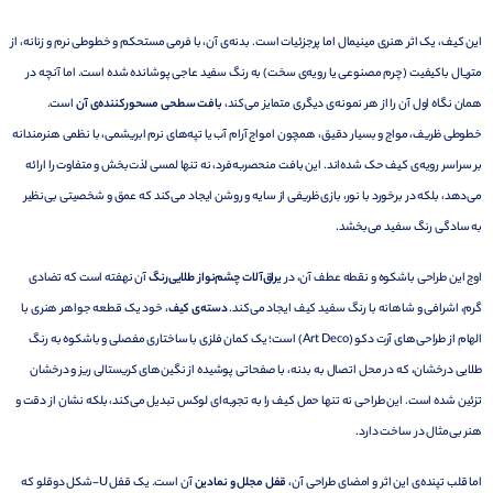
این کیف، یک اثر هنری مینیمال اما پرجزئیات است. بدنه‌ی آن، با فرمی مستحکم و خطوطی نرم و زنانه، از
متریال باکیفیت (چرم مصنوعی یا رویه‌ی سخت) به رنگ سفید عاجی پوشانده شده است. اما آنچه در
همان نگاه اول آن را از هر نمونه‌ی دیگری متمایز می‌کند،
بافت سطحی مسحورکننده‌ی آن
است.
خطوطی ظریف، مواج و بسیار دقیق، همچون امواج آرام آب یا تپه‌های نرم ابریشمی، با نظمی هنرمندانه
بر سراسر رویه‌ی کیف حک شده‌اند. این بافت منحصربه‌فرد، نه تنها لمسی لذت‌بخش و متفاوت را ارائه
می‌دهد، بلکه در برخورد با نور، بازی ظریفی از سایه و روشن ایجاد می‌کند که عمق و شخصیتی بی‌نظیر
به سادگی رنگ سفید می‌بخشد.
اوج این طراحی باشکوه و نقطه عطف آن، در
یراق‌آلات چشم‌نواز طلایی‌رنگ
آن نهفته است که تضادی
گرم، اشرافی و شاهانه با رنگ سفید کیف ایجاد می‌کند.
دسته‌ی کیف
، خود یک قطعه جواهر هنری با
الهام از طراحی‌های آرت دکو (Art Deco) است؛ یک کمان فلزی با ساختاری مفصلی و باشکوه به رنگ
طلایی درخشان، که در محل اتصال به بدنه، با صفحاتی پوشیده از نگین‌های کریستالی ریز و درخشان
تزئین شده است. این طراحی نه تنها حمل کیف را به تجربه‌ای لوکس تبدیل می‌کند، بلکه نشان از دقت و
هنر بی‌مثال در ساخت دارد.
اما قلب تپنده‌ی این اثر و امضای طراحی آن،
قفل مجلل و نمادین
آن است. یک قفل U-شکل دوقلو که