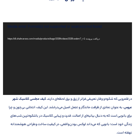
نمایشگر
Media error: Format(s) not supported or source(s) not found
ویدیو
دریافت پرونده: https://dl.shahraroos.com/media/products/bags/1539/videos/1539.webm?_=1
در قلمرویی که شکوه و وقار، تعریفی فراتر از زرق و برق لحظه‌ای دارند،
کیف مجلسی کلاسیک شهر
عروس
، به عنوان نمادی از ظرافت ماندگار و تجمل اصیل می‌درخشد. این کیف، انتخابی بی‌چون و چرا
برای بانویی است که به دنبال بیانیه‌ای از اصالت، قدرت و زیبایی کلاسیک در باشکوه‌ترین شب‌های
زندگی خود است؛ بانویی که می‌داند لوکس بودن واقعی، در کیفیت ساخت و طراحی هوشمندانه
نهفته است.