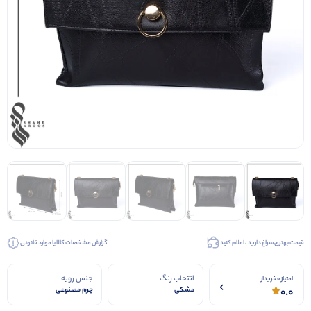
کیف عروس
کفش عروس
کفش مجلسی
قیمت بهتری سراغ دارید ، اعلام کنید
گزارش مشخصات کالا یا موارد قانونی
انتخاب رنگ
جنس رویه
امتیاز 0 خریدار
0.0
مشکی
چرم مصنوعی