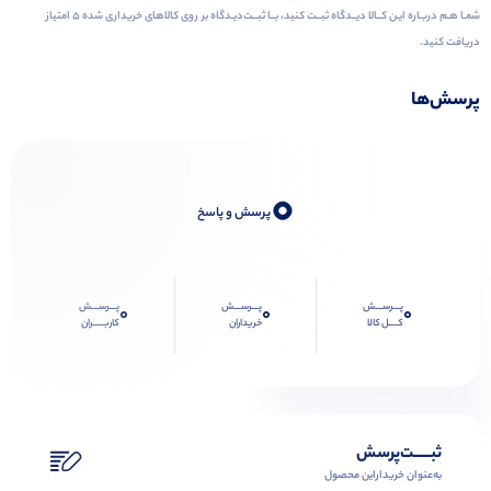
شمـا هـم دربـاره ایـن کــالا دیــدگاه ثبــت کنید، بــا ثبــت‌دیـدگاه بر روی کالاهای خریداری شده ۵ امتیاز
دریافت کنید.
پرسش‌ها
0
پرسش و پاسخ
پـــرســـش
پـــرســـش
پـــرســـش
0
0
0
کــــل کالا
خریداران
کاربـــــران
ثبـــــت‌پرسش
به‌عنوان ‌خریدار‌این‌ محصول