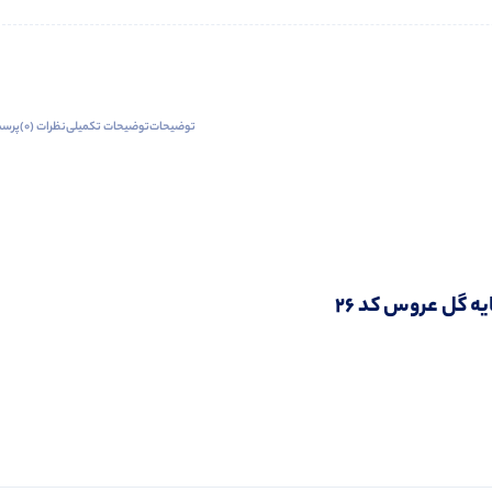
توضیحات
توضیحات تکمیلی
نظرات (0)
پرسش
یه گل عروس کد 26