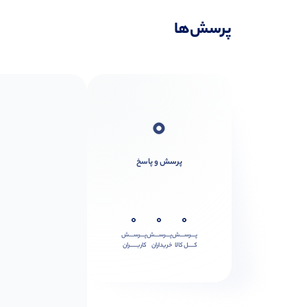
پرسش‌ها
0
پرسش و پاسخ
0
0
0
پـــرســـش
پـــرســـش
پـــرســـش
کــــل کالا
خریداران
کاربـــــران