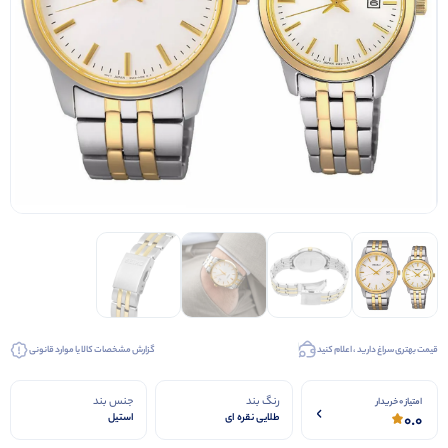
کیف عروس
کفش عروس
کفش مجلسی
قیمت بهتری سراغ دارید ، اعلام کنید
گزارش مشخصات کالا یا موارد قانونی
رنگ بند
جنس بند
امتیاز 0 خریدار
0.0
طلایی نقره ای
استیل