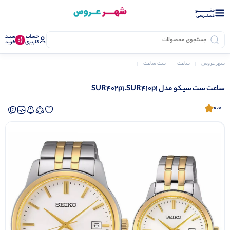
منــــــــــــو
دستــرسی
حساب
سبـد
(:
کاربری
خرید
شهر عروس
ساعت
ست ساعت
ساعت ست سیکو مدل SUR402p1.SUR410p1
ساعت ست سیکو مدل SUR402p1.SUR410p1
0.0