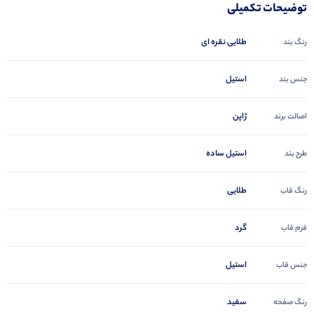
توضیحات تکمیلی
طلایی نقره ای
رنگ بند
استیل
جنس بند
ژاپن
اصالت برند
استیل ساده
طرح بند
طلایی
رنگ قاب
گرد
فرم قاب
استیل
جنس قاب
سفید
رنگ صفحه