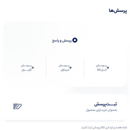
پرسش‌ها
0
پرسش و پاسخ
پـــرســـش
پـــرســـش
پـــرســـش
0
0
0
کــــل کالا
خریداران
کاربـــــران
ثبـــــت‌پرسش
به‌عنوان ‌خریدار‌این‌ محصول
شما هم درباره این کالا پرسش ثبت کنید