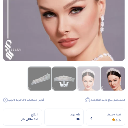
کیف عروس
کفش عروس
کفش مجلسی
قیمت بهتری سراغ دارید ، اعلام کنید
گزارش مشخصات کالا یا موارد قانونی
نام برند
ارتفاع
امتیاز 0 خریدار
0.0
HC
4.5 سانتی متر