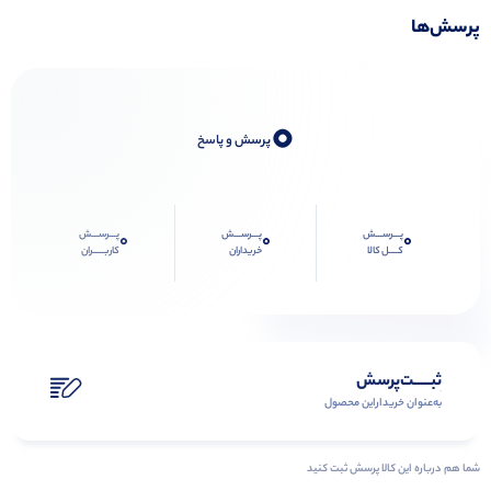
پرسش‌ها
0
پرسش و پاسخ
پـــرســـش
پـــرســـش
پـــرســـش
0
0
0
کــــل کالا
خریداران
کاربـــــران
ثبـــــت‌پرسش
به‌عنوان ‌خریدار‌این‌ محصول
شما هم درباره این کالا پرسش ثبت کنید