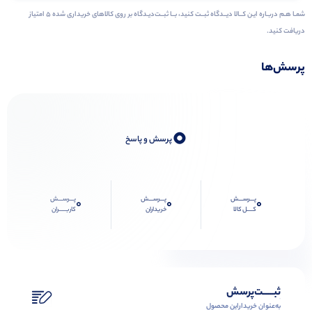
شمـا هـم دربـاره ایـن کــالا دیــدگاه ثبــت کنید، بــا ثبــت‌دیـدگاه بر روی کالاهای خریداری شده ۵ امتیاز
دریافت کنید.
پرسش‌ها
0
پرسش و پاسخ
پـــرســـش
پـــرســـش
پـــرســـش
0
0
0
کــــل کالا
خریداران
کاربـــــران
ثبـــــت‌پرسش
به‌عنوان ‌خریدار‌این‌ محصول