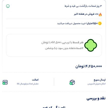
3 روز ضمانت بازگشت بی قید و شرط
10+ فروش در هفته اخیر
150
امتیاز
با خرید محصول دریافت میکنید
هر قسط با ترب‌پی:
1,062,500
تومان
۴ قسط ماهانه. بدون سود، چک و ضامن.
4,250,000
تومان
ارسال سریع
اصالت
امکان تحویل اکسپرس
نمایش اصالت و اورجینال کالا
نقد و بررسی